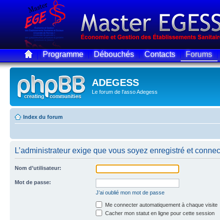
Programme
Débouchés
Contacts
Forums
ADEGESS
Le forum de l'asso Adegess
Index du forum
L’administrateur exige que vous soyez enregistré et connecté
Nom d’utilisateur:
Mot de passe:
J’ai oublié mon mot de passe
Me connecter automatiquement à chaque visite
Cacher mon statut en ligne pour cette session