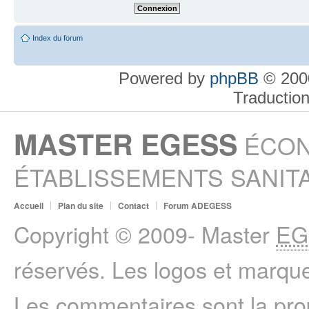
Index du forum
Powered by
phpBB
© 2000
Traductio
MASTER EGESS
ÉCON
ÉTABLISSEMENTS SANITA
Accueil
Plan du site
Contact
Forum ADEGESS
Copyright © 2009- Master
EG
réservés. Les logos et marque
Les commentaires sont la prop