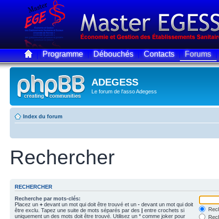
Programme
Débouchés
Contacts
Forums
ADEGESS
Le forum de l'asso Adegess
Index du forum
Rechercher
RECHERCHER
Recherche par mots-clés:
Placez un
+
devant un mot qui doit être trouvé et un
-
devant un mot qui doit
Rech
être exclu. Tapez une suite de mots séparés par des
|
entre crochets si
uniquement un des mots doit être trouvé. Utilisez un * comme joker pour
Rech