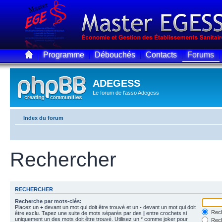
Programme
Débouchés
Contacts
Forums
ADEGESS
Le forum de l'asso Adegess
Index du forum
Rechercher
RECHERCHER
Recherche par mots-clés:
Placez un
+
devant un mot qui doit être trouvé et un
-
devant un mot qui doit
Rech
être exclu. Tapez une suite de mots séparés par des
|
entre crochets si
uniquement un des mots doit être trouvé. Utilisez un * comme joker pour
Rech