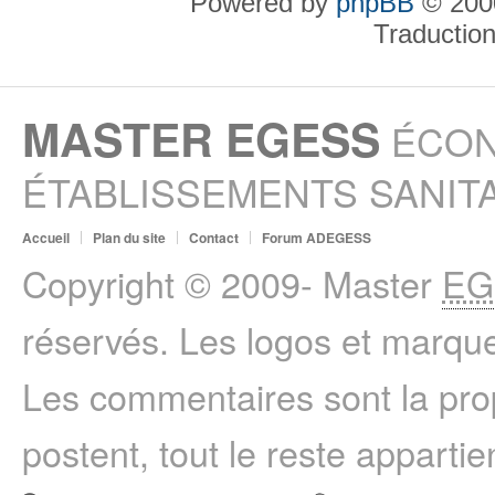
Powered by
phpBB
© 2000
Traductio
MASTER EGESS
ÉCON
ÉTABLISSEMENTS SANITA
Accueil
Plan du site
Contact
Forum ADEGESS
Copyright © 2009- Master
EG
réservés. Les logos et marque
Les commentaires sont la prop
postent, tout le reste appartie