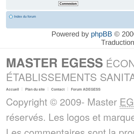
Index du forum
Powered by
phpBB
© 2000
Traductio
MASTER EGESS
ÉCON
ÉTABLISSEMENTS SANITA
Accueil
Plan du site
Contact
Forum ADEGESS
Copyright © 2009- Master
EG
réservés. Les logos et marque
Les commentaires sont la prop