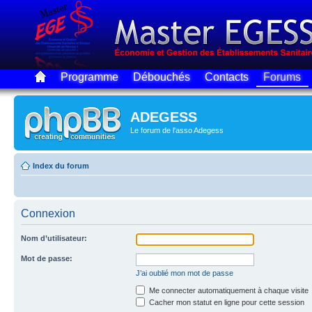
Programme
Débouchés
Contacts
Forums
ADEGESS
Le forum de l'asso Adegess
Index du forum
Connexion
Nom d’utilisateur:
Mot de passe:
J’ai oublié mon mot de passe
Me connecter automatiquement à chaque visite
Cacher mon statut en ligne pour cette session