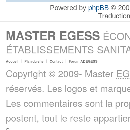
Powered by
phpBB
© 2000
Traductio
MASTER EGESS
ÉCON
ÉTABLISSEMENTS SANITA
Accueil
Plan du site
Contact
Forum ADEGESS
Copyright © 2009- Master
EG
réservés. Les logos et marque
Les commentaires sont la prop
postent, tout le reste appartie