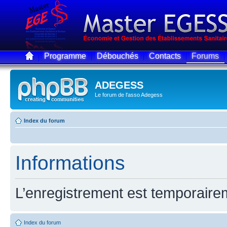
Programme
Débouchés
Contacts
Forums
ADEGESS
Le forum de l'asso Adegess
Index du forum
Informations
L’enregistrement est temporaire
Index du forum