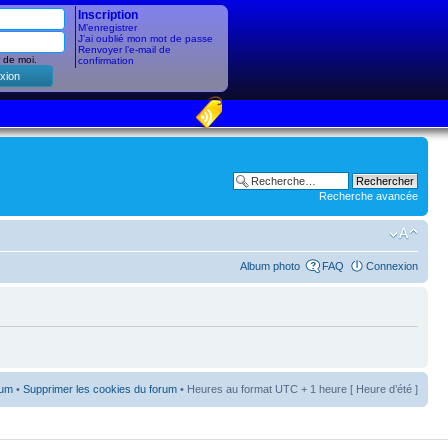
Inscription
M’enregistrer
J’ai oublié mon mot de passe
Renvoyer l’e-mail de
 de moi.
confirmation
Recherche avancée
Album photo
FAQ
Connexion
rum
•
Supprimer les cookies du forum
• Heures au format UTC + 1 heure [ Heure d’été ]