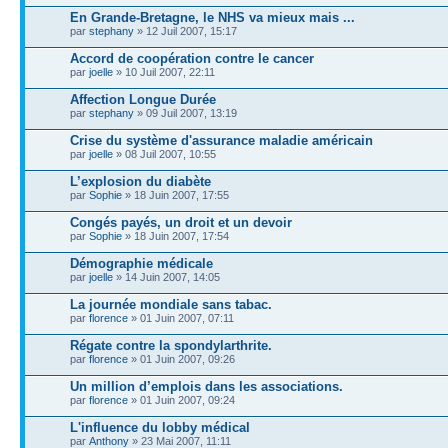
En Grande-Bretagne, le NHS va mieux mais ...
par
stephany
» 12 Juil 2007, 15:17
Accord de coopération contre le cancer
par
joelle
» 10 Juil 2007, 22:11
Affection Longue Durée
par
stephany
» 09 Juil 2007, 13:19
Crise du système d'assurance maladie américain
par
joelle
» 08 Juil 2007, 10:55
L’explosion du diabète
par
Sophie
» 18 Juin 2007, 17:55
Congés payés, un droit et un devoir
par
Sophie
» 18 Juin 2007, 17:54
Démographie médicale
par
joelle
» 14 Juin 2007, 14:05
La journée mondiale sans tabac.
par
florence
» 01 Juin 2007, 07:11
Régate contre la spondylarthrite.
par
florence
» 01 Juin 2007, 09:26
Un million d’emplois dans les associations.
par
florence
» 01 Juin 2007, 09:24
L'influence du lobby médical
par
Anthony
» 23 Mai 2007, 11:11