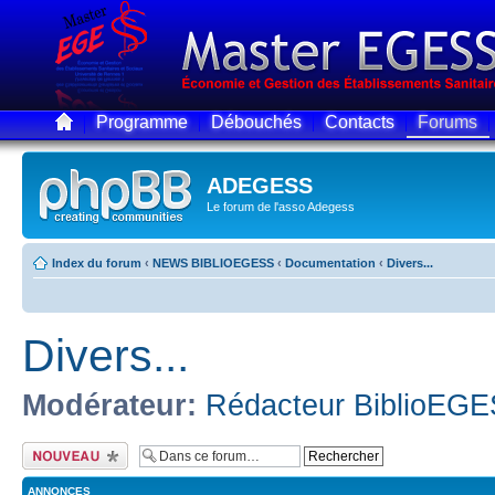
Programme
Débouchés
Contacts
Forums
ADEGESS
Le forum de l'asso Adegess
Index du forum
‹
NEWS BIBLIOEGESS
‹
Documentation
‹
Divers...
Divers...
Modérateur:
Rédacteur BiblioEG
Écrire un nouveau
sujet
ANNONCES