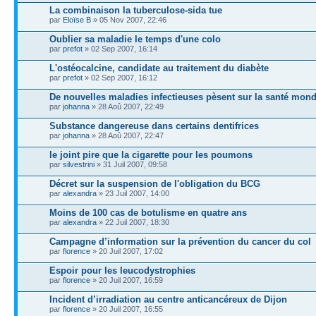
La combinaison la tuberculose-sida tue
par
Eloïse B
» 05 Nov 2007, 22:46
Oublier sa maladie le temps d'une colo
par
prefot
» 02 Sep 2007, 16:14
L'ostéocalcine, candidate au traitement du diabète
par
prefot
» 02 Sep 2007, 16:12
De nouvelles maladies infectieuses pèsent sur la santé mond
par
johanna
» 28 Aoû 2007, 22:49
Substance dangereuse dans certains dentifrices
par
johanna
» 28 Aoû 2007, 22:47
le joint pire que la cigarette pour les poumons
par
silvestrini
» 31 Juil 2007, 09:58
Décret sur la suspension de l'obligation du BCG
par
alexandra
» 23 Juil 2007, 14:00
Moins de 100 cas de botulisme en quatre ans
par
alexandra
» 22 Juil 2007, 18:30
Campagne d’information sur la prévention du cancer du col
par
florence
» 20 Juil 2007, 17:02
Espoir pour les leucodystrophies
par
florence
» 20 Juil 2007, 16:59
Incident d’irradiation au centre anticancéreux de Dijon
par
florence
» 20 Juil 2007, 16:55