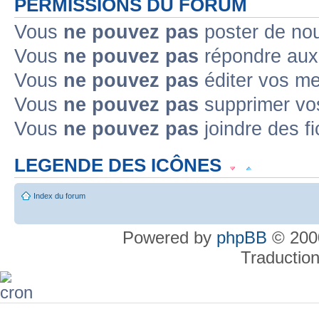
PERMISSIONS DU FORUM
Vous
ne pouvez pas
poster de no
Vous
ne pouvez pas
répondre aux
Vous
ne pouvez pas
éditer vos m
Vous
ne pouvez pas
supprimer v
Vous
ne pouvez pas
joindre des fi
LEGENDE DES ICÔNES
Sujet lu
Sujet lu dans lequel j'ai posté
Sujet populaire lu dans lequel j'a
Index du forum
Sujet populaire lu
Sujet lu fermé
Powered by
phpBB
© 2000
Sujet non lu
Sujet non lu dans lequel
posté
Traductio
Sujet populaire non lu
Sujet non lu fermé
Topic déplacé
Annonce lue
Annonce lue fermée