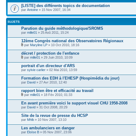
[LISTE] des différents topics de documentation
par
Antoine
» 15 Nov 2007, 16:34
SUJETS
Parution du guide méthodologique/SROMS
par
mille01
» 25 Aoû 2011, 15:24
12ème Congrès national des Observatoires Régionaux
par
Maryline LP
» 10 Oct 2010, 18:16
décret / protection de l'enfance
par
mille01
» 29 Juin 2010, 10:09
portrait d'un directeur d'ARS
par
sylvie carlier
» 02 Mai 2010, 13:59
Formation des EDH à l'EHESP (Hospimédia du jour)
par
David
» 27 Avr 2010, 12:40
rapport bien être et efficacité au travail
par
mille01
» 18 Fév 2010, 01:33
En avant première voici le support visuel CHU 1958-2008
par
David
» 31 Oct 2008, 20:29
Site de la revue de presse du HCSP
par
Mhlb
» 10 Nov 2007, 13:10
Les ambulanciers en danger
par
Eloïse B
» 05 Nov 2007, 23:06