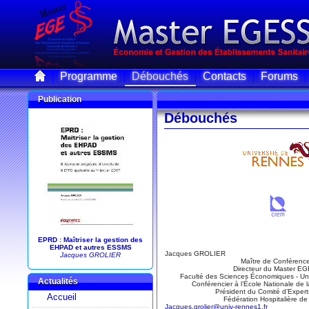
Programme
Débouchés
Contacts
Forums
Publication
Débouchés
EPRD : Maîtriser la gestion des
EHPAD et autres ESSMS
Jacques GROLIER
Jacques GROLIER
Maître de Conférenc
Directeur du Master E
Faculté des Sciences Économiques - Un
Actualités
Conférencier à l’École Nationale de 
Président du Comité d’Exper
Accueil
Fédération Hospitalière de
Jacques.grolier@univ-rennes1.fr