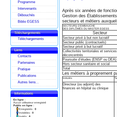
Programme
Intervenants
Après six années de foncti
Débouchés
Gestion des Établissements S
secteurs et métiers auxque
Biblio EGESS
SECTEURS D’EMBAUCHE
DES DIPLÔMÉS DU MASTER EGESS
Secteur
Téléchargements
Secteur privé à but non lucratif
Téléchargements
Secteur public (contractuels)
Secteur privé à but lucratif
Liens
Collectivités territoriales et services
déconcentrés
Contacts
Poursuite d’études (ENSP ou DEA)
Partenaires
Hors secteur sanitaire et social
Total
Pratique
Les métiers à proprement par
Publications
Intitulés
T
Autres liens...
Directeur (ou adjoint) des
finances en hôpital ou clinique
Informations
En ligne :
Aucun utilisateur enregistré
Public en ligne :
Enregistrés :
0
Invisibles :
0
Invités :
6