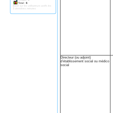
Total :
6
Basé sur les utilisateurs actifs les
5 dernières minutes
Directeur (ou adjoint)
d’établissement social ou médico
social