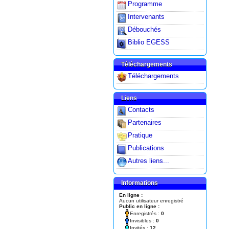
Programme
Intervenants
Débouchés
Biblio EGESS
Téléchargements
Téléchargements
Liens
Contacts
Partenaires
Pratique
Publications
Autres liens...
Informations
En ligne :
Aucun utilisateur enregistré
Public en ligne :
Enregistrés :
0
Invisibles :
0
Invités :
12