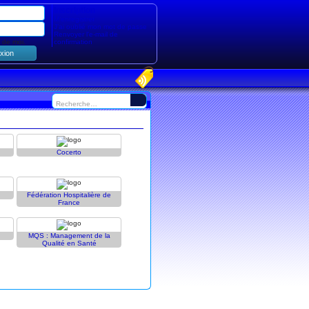
Inscription
M’enregistrer
J'ai oublié mon mot de passe
Renvoyer l'e-mail de
 de moi.
confirmation
Cocerto
Fédération Hospitalière de
France
MQS : Management de la
Qualité en Santé