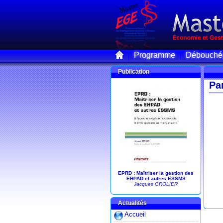
Programme
Débouché
Publication
Pa
EPRD : Maîtriser la gestion des
EHPAD et autres ESSMS
Jacques GROLIER
Actualités
Accueil